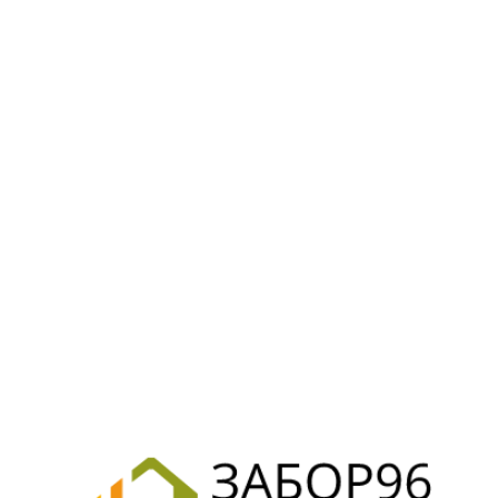
NA TO4016 (Пр. Италия)-2шт, Блок управления, пульт д/у -2шт
ванный профиль
AL 6032 Сигнальный зеленый, RAL 7040 Серое окно, RAL 8014 Се